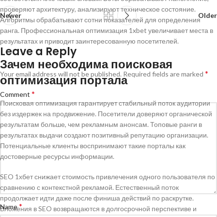
проверяют архитектуру, анализируют техническое состояние.
Newer
Older
Алгоритмы обрабатывают сотни показателей для определения
ранга. Профессиональная оптимизация 1xbet увеличивает места в
результатах и приводит заинтересованную посетителей.
Leave a Reply
Зачем необходима поисковая
*
Your email address will not be published.
Required fields are marked
оптимизация портала
*
Comment
Поисковая оптимизация гарантирует стабильный поток аудитории
без издержек на продвижение. Посетители доверяют органической
результатам больше, чем рекламным анонсам. Топовые ранги в
результатах выдачи создают позитивный репутацию организации.
Потенциальные клиенты воспринимают такие порталы как
достоверные ресурсы информации.
SEO 1хбет снижает стоимость привлечения одного пользователя по
сравнению с контекстной рекламой. Естественный поток
продолжает идти даже после финиша действий по раскрутке.
*
Name
Вложения в SEO возвращаются в долгосрочной перспективе и