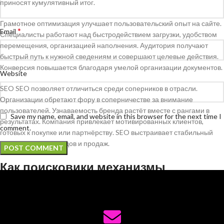
приносят кумулятивный итог.
Грамотное оптимизация улучшает пользовательский опыт на сайте.
*
Email
Специалисты работают над быстродействием загрузки, удобством
перемещения, организацией наполнения. Аудитория получают
быстрый путь к нужной сведениям и совершают целевые действия.
Конверсия повышается благодаря умелой организации документов.
Website
SEO SEO позволяет отличиться среди соперников в отрасли.
Организации обретают фору в соперничестве за внимание
пользователей. Узнаваемость бренда растёт вместе с рангами в
Save my name, email, and website in this browser for the next time I
результатах. Компания привлекает мотивированных клиентов,
comment.
готовых к покупке или партнёрству. SEO выстраивает стабильный
канал получения лидов и продаж.
Как поисковики механизмы
анализируют страницы
Поисковики роботы запускают деятельность со сканирования веб-
ресурсов. Специальные программы следуют по ссылкам и