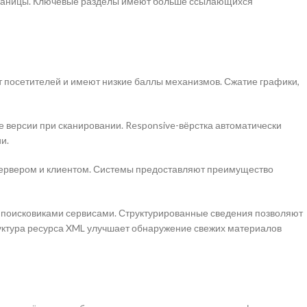
страницы. Ключевые разделы имеют больше ссылающихся
 посетителей и имеют низкие баллы механизмов. Сжатие графики,
 версии при сканировании. Responsive-вёрстка автоматически
и.
ервером и клиентом. Системы предоставляют преимущество
ц поисковиками сервисами. Структурированные сведения позволяют
ктура ресурса XML улучшает обнаружение свежих материалов