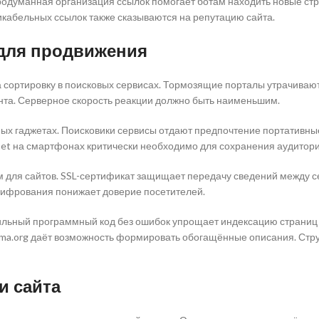
Продуманная организация ссылок помогает ботам находить новые 
икабельных ссылок также сказываются на репутацию сайта.
 для продвижения
 сортировку в поисковых сервисах. Тормозящие порталы утрачивают
нта. Серверное скорость реакции должно быть наименьшим.
ых гаджетах. Поисковики сервисы отдают предпочтение портативные
et на смартфонах критически необходимо для сохранения аудитори
для сайтов. SSL-сертификат защищает передачу сведений между с
шифрования понижает доверие посетителей.
авильный программный код без ошибок упрощает индексацию страни
a.org даёт возможность формировать обогащённые описания. Стру
и сайта