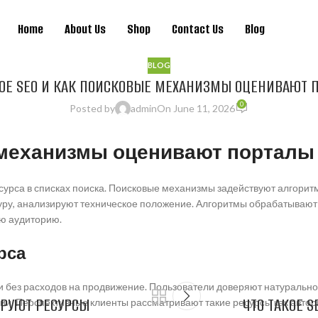
Home
About Us
Shop
Contact Us
Blog
BLOG
КОЕ SEO И КАК ПОИСКОВЫЕ МЕХАНИЗМЫ ОЦЕНИВАЮТ 
0
Posted by
admin
On June 11, 2026
е механизмы оценивают порталы
сурса в списках поиска. Поисковые механизмы задействуют алгорит
уру, анализируют техническое положение. Алгоритмы обрабатывают
ую аудиторию.
рса
 без расходов на продвижение. Пользователи доверяют натурально
ИРУЮТ РЕСУРСЫ
ЧТО ТАКОЕ 
и. Перспективные клиенты рассматривают такие ресурсы как автор