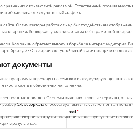
о сравнению с контекстной рекламой. Естественный посещаемость 
ии и обеспечивают кумулятивный эффект.
а сайте. Оптимизаторы работают над быстродействием отображения
ые операции. Конверсия увеличивается за счёт грамотной построе
сли. Компании обретают выгоду в борьбе за интерес аудитории. Ви
партнёрству. SEO выстраивает устойчивый источник привлечения лид
ают документы
ьные программы переходят по ссылкам и аккумулируют данные о кон
тетности сайта и обновления наполнения.
вленность материалов. Системы выявляют главные термины, анализ
й разбор
1xbet зеркало
способствует выявить суть контента и полезн
*
Email
роверяют скорость загрузки, валидность кода, присутствие неточн
ции в результатах.