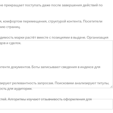
не прекращает поступать даже после завершения действий по
, комфортом перемещения, структурой контента. Посетители
нию страниц.
димость марки растёт вместе с позициями в выдаче. Организация
ов и сделок.
тенте документов. Боты записывают сведения в индексе для
ируют релевантность запросам. Поисковики анализируют титулы,
ость для аудитории.
остей. Алгоритмы изучают отзывчивость оформления для