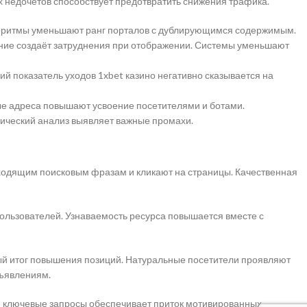
х недочётов способствует предотвратить снижения трафика.
лгоритмы уменьшают ранг порталов с дублирующимся содержимым.
ение создаёт затруднения при отображении. Системы уменьшают
й показатель уходов 1xbet казино негативно сказывается на
ые адреса повышают усвоение посетителями и ботами.
тический анализ выявляет важные промахи.
одходящим поисковым фразам и кликают на страницы. Качественная
пользователей. Узнаваемость ресурса повышается вместе с
ый итог повышения позиций. Натуральные посетители проявляют
бъявлениям.
е ключевые запросы обеспечивает приток мотивированных