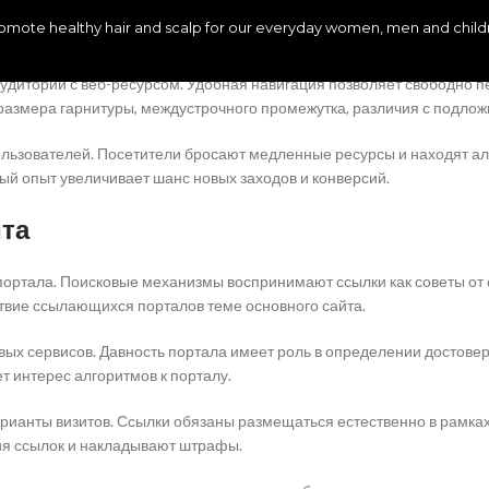
лями. Логичное деление контента на части упрощает навигацию по 
promote healthy hair and scalp for our everyday women, men and childre
ия 1xbet казино усиливает индексацию краулерами и осмысление н
аудитории с веб-ресурсом. Удобная навигация позволяет свободно
размера гарнитуры, междустрочного промежутка, различия с подлож
льзователей. Посетители бросают медленные ресурсы и находят а
ый опыт увеличивает шанс новых заходов и конверсий.
йта
ортала. Поисковые механизмы воспринимают ссылки как советы от 
ствие ссылающихся порталов теме основного сайта.
ых сервисов. Давность портала имеет роль в определении достовер
 интерес алгоритмов к порталу.
рианты визитов. Ссылки обязаны размещаться естественно в рамках
я ссылок и накладывают штрафы.