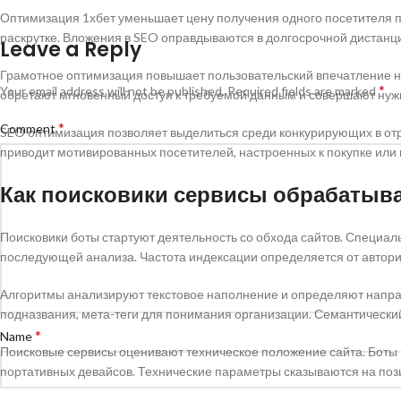
Оптимизация 1хбет уменьшает цену получения одного посетителя п
раскрутке. Вложения в SEO оправдываются в долгосрочной дистанц
Leave a Reply
Грамотное оптимизация повышает пользовательский впечатление н
*
Your email address will not be published.
Required fields are marked
обретают мгновенный доступ к требуемой данным и совершают нужн
*
Comment
SEO оптимизация позволяет выделиться среди конкурирующих в отра
приводит мотивированных посетителей, настроенных к покупке или 
Как поисковики сервисы обрабатыв
Поисковики боты стартуют деятельность со обхода сайтов. Специал
последующей анализа. Частота индексации определяется от автори
Алгоритмы анализируют текстовое наполнение и определяют напра
подназвания, мета-теги для понимания организации. Семантически
*
Name
Поисковые сервисы оценивают техническое положение сайта. Боты п
портативных девайсов. Технические параметры сказываются на пози