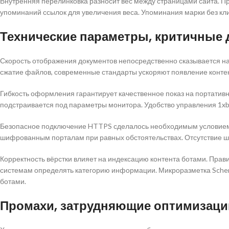
Внутренняя перелинковка разносит вес между страницами сайта. 
упоминаний ссылок для увеличения веса. Упоминания марки без кл
Технические параметры, критичные
Скорость отображения документов непосредственно сказывается на
сжатие файлов, современные стандарты ускоряют появление конте
Гибкость оформления гарантирует качественное показ на портативн
подстраивается под параметры монитора. Удобство управления 1xb
Безопасное подключение HTTPS сделалось необходимым условием 
шифрованным порталам при равных обстоятельствах. Отсутствие 
Корректность вёрстки влияет на индексацию контента ботами. Пр
системам определять категорию информации. Микроразметка Schem
ботами.
Промахи, затрудняющие оптимизаци