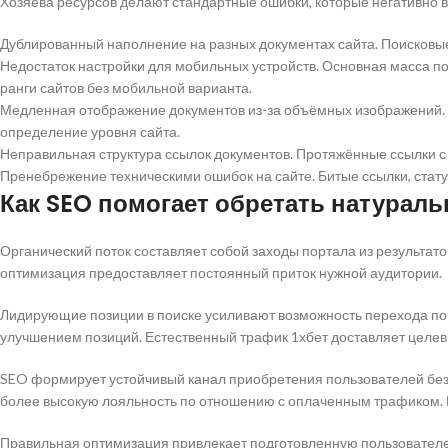
Хозяева ресурсов делают стандартные ошибки, которые негативно 
Дублированный наполнение на разных документах сайта. Поисковы
Недостаток настройки для мобильных устройств. Основная масса 
ранги сайтов без мобильной варианта.
Медленная отображение документов из-за объёмных изображений. А
определение уровня сайта.
Неправильная структура ссылок документов. Протяжённые ссылки 
Пренебрежение техническими ошибок на сайте. Битые ссылки, стату
Как SEO помогает обретать натурал
Органический поток составляет собой заходы портала из результат
оптимизация предоставляет постоянный приток нужной аудитории.
Лидирующие позиции в поиске усиливают возможность перехода по а
улучшением позиций. Естественный трафик 1хбет доставляет целев
SEO формирует устойчивый канал приобретения пользователей без 
более высокую лояльность по отношению с оплаченным трафиком.
Правильная оптимизация привлекает подготовленную пользователе