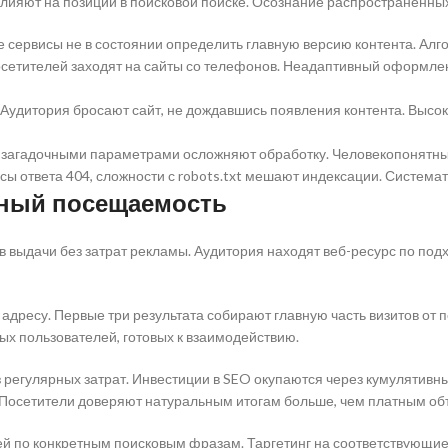
влияют на позиции в поисковой поиске. Осознание распространённы
е сервисы не в состоянии определить главную версию контента. А
посетителей заходят на сайты со телефонов. Неадаптивный оформл
удитория бросают сайт, не дождавшись появления контента. Высоки
с загадочными параметрами осложняют обработку. Человекопонятн
сы ответа 404, сложности с robots.txt мешают индексации. Система
ьный посещаемость
ов выдачи без затрат рекламы. Аудитория находят веб-ресурс по п
дресу. Первые три результата собирают главную часть визитов от 
ых пользователей, готовых к взаимодействию.
регулярных затрат. Инвестиции в SEO окупаются через кумулятивн
 Посетители доверяют натуральным итогам больше, чем платным о
й по конкретным поисковым фразам. Таргетинг на соответствующи