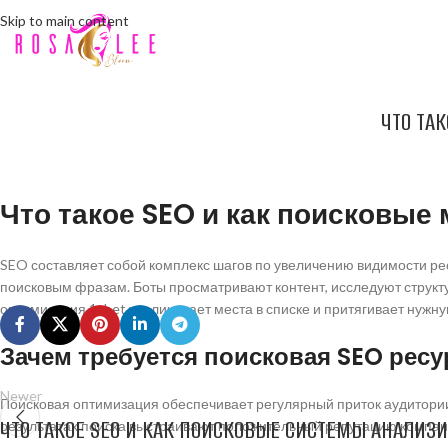
Skip to main content
ЧТО ТА
Что такое SEO и как поисковы
SEO составляет собой комплекс шагов по увеличению видимости ре
поисковым фразам. Боты просматривают контент, исследуют структ
оптимизация 1xbet увеличивает места в списке и притягивает нужн
Зачем требуется поисковая SEO ресу
Newer
Поисковая оптимизация обеспечивает регулярный приток аудитории
ЧТО ТАКОЕ SEO И КАК ПОИСКОВЫЕ СИСТЕМЫ АНАЛИЗ
результатах поиска выстраивают положительный репутацию компани