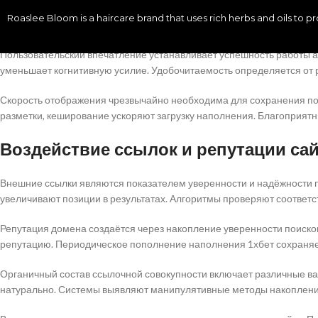
Архитектура документов воздействует на усвоение данных посетите
Roaslee Bloom is a haircare brand that uses rich herbs and oils to 
способствуют отыскивать необходимые части. Грамотная организац
Пользовательский впечатление устанавливает успешность работы 
уменьшает когнитивную усилие. Удобочитаемость определяется от 
Скорость отображения чрезвычайно необходима для сохранения по
разметки, кеширование ускоряют загрузку наполнения. Благоприятн
Воздействие ссылок и репутации са
Внешние ссылки являются показателем уверенности и надёжности п
увеличивают позиции в результатах. Алгоритмы проверяют соответ
Репутация домена создаётся через накопление уверенности поисков
репутацию. Периодическое пополнение наполнения 1хбет сохраняет
Органичный состав ссылочной совокупности включает различные ва
натурально. Системы выявляют манипулятивные методы накоплени