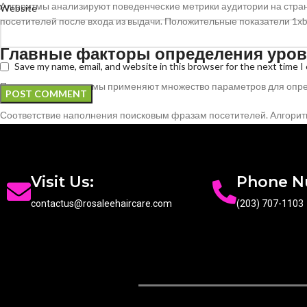
Алгоритмы анализируют поведенческие метрики аудитории на страни
Website
посетителей после входа из выдачи. Положительные показатели 1xbe
Главные факторы определения уров
Save my name, email, and website in this browser for the next time 
Поисковики механизмы применяют множество параметров для опреде
Соответствие наполнения поисковым фразам посетителей. Алгоритм
вопросы пользователей. Профессиональное содержимое 1xbet со
Оригинальность текстового содержимого страниц. Алгоритмы обнар
Техническая настройка портала. Быстродействие отображения возд
оформление обеспечивает приятный отображение на устройствах.
Visit Us:
Phone 
Поведенческие показатели аудитории портала. Время на странице о
contactus@rosaleehaircare.com
(203) 707-1103
полезность данных.
Надёжность и имидж домена. Давность портала воздействует на дов
Значение материалов, архитектуры 
Наполнение формирует фундамент эффективного раскрутки портала
полезную данные, устранять задачи пользователей, предоставлять