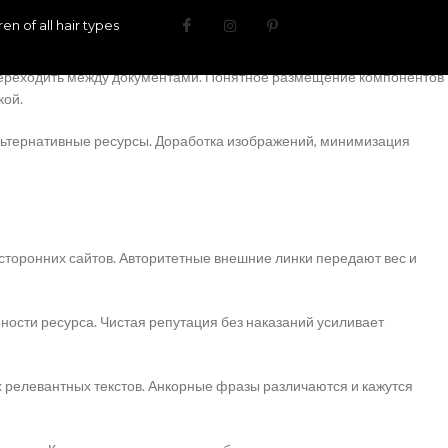
содержимому. Заголовки различных рангов структурируют контент и
n of all hair types
аправленности.
 переходить между документами. Понятное размещение компонентов
кой.
льтернативные ресурсы. Доработка изображений, минимизация
сторонних сайтов. Авторитетные внешние линки передают вес и
ности ресурса. Чистая репутация без наказаний усиливает
 релевантных текстов. Анкорные фразы различаются и кажутся