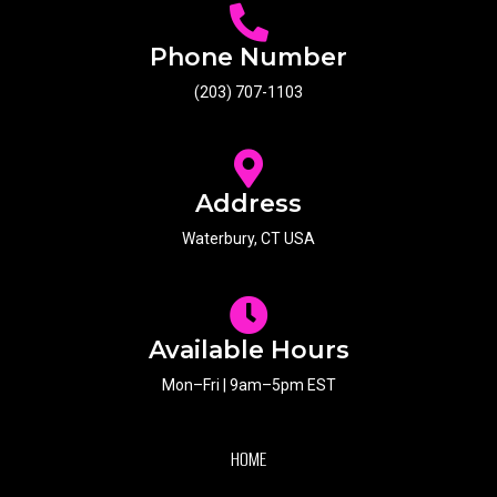
Phone Number
(203) 707-1103
Address
Waterbury, CT USA
Available Hours
Mon–Fri | 9am–5pm EST
HOME