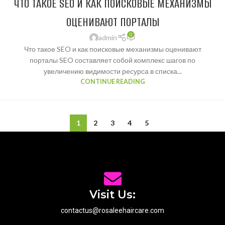
ЧТО ТАКОЕ SEO И КАК ПОИСКОВЫЕ МЕХАНИЗМЫ
ОЦЕНИВАЮТ ПОРТАЛЫ
0
admin
Что такое SEO и как поисковые механизмы оценивают
порталы SEO составляет собой комплекс шагов по
увеличению видимости ресурса в списка...
CONTINUE READING
1
2
3
4
5
Visit Us:
contactus@rosaleehaircare.com