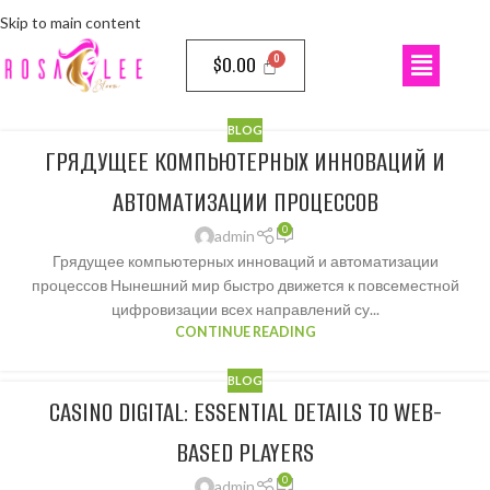
Skip to main content
$
0.00
BLOG
ГРЯДУЩЕЕ КОМПЬЮТЕРНЫХ ИННОВАЦИЙ И
АВТОМАТИЗАЦИИ ПРОЦЕССОВ
0
admin
Грядущее компьютерных инноваций и автоматизации
процессов Нынешний мир быстро движется к повсеместной
цифровизации всех направлений су...
CONTINUE READING
BLOG
CASINO DIGITAL: ESSENTIAL DETAILS TO WEB-
BASED PLAYERS
0
admin