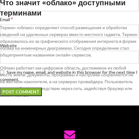
Что значит «облако» доступными
терминами
*
Email
Термин «облако» определяет способ размещения и обработки
сведений на удаленных серверах вместо местного гаджета. Термин
образовалось из-за графического отображения интернета в форме
Website
облака на инженерных диаграммах. Сегодня определение стал
общепринятым названием онлайн-сервисов.
Облако работает как цифровое область, достижимое из любой
Save my name, email, and website in this browser for the next time I
места земли. Документы, программы и настройки сохраняются не
comment.
на жестком накопителе, а на серверах провайдера. Пользователь
взаимодействует к средствам через сеть, задействуя браузер или
клиент пин ап.
Физически облако являет собой масштабные дата-центры с
тысячами машин. Объекты размещаются в различных странах и
мегаполисах. Мощное техника гарантирует постоянную работу
сервисов. Решения запасного сохранения предохраняют данные от
потери.