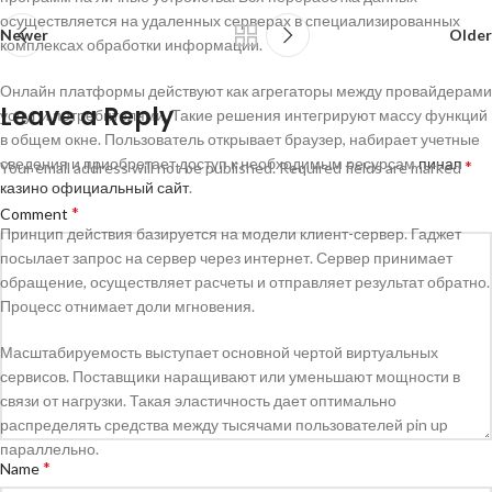
осуществляется на удаленных серверах в специализированных
Newer
Older
комплексах обработки информации.
Онлайн платформы действуют как агрегаторы между провайдерами
Leave a Reply
услуг и потребителями. Такие решения интегрируют массу функций
в общем окне. Пользователь открывает браузер, набирает учетные
сведения и приобретает доступ к необходимым ресурсам
пинап
*
Your email address will not be published.
Required fields are marked
казино официальный сайт
.
*
Comment
Принцип действия базируется на модели клиент-сервер. Гаджет
посылает запрос на сервер через интернет. Сервер принимает
обращение, осуществляет расчеты и отправляет результат обратно.
Процесс отнимает доли мгновения.
Масштабируемость выступает основной чертой виртуальных
сервисов. Поставщики наращивают или уменьшают мощности в
связи от нагрузки. Такая эластичность дает оптимально
распределять средства между тысячами пользователей pin up
параллельно.
*
Name