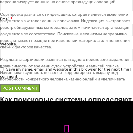
персонализирует данные на основе предыдущих операций.
Сортировка разнится от индексации, которая является включение
*
Email
документов в каталог данных поисковика. Индексация выстраивает
реестр обнаруженных материалов, затем начинается организация
документов по соответствию. Поисковые механизмы непрерывно
пересчитывают позиции при изменении материала или появлении
Website
свежих факторов качества.
Результаты сортировки разнятся для одного поискового выражения
в зависимости от времени суток, устройства и записей поиска.
Save my name, email, and website in this browser for the next time I
Изменчивая сущность позволяет корректировать выдачу под
comment.
потребности конкретного человека казино онлайн и увеличивать
качество данных.
Как поисковые системы определяют
релевантность
Выявление соответствия запускается с проверки текстового
содержимого документа. Алгоритмы определяют главные понятия в