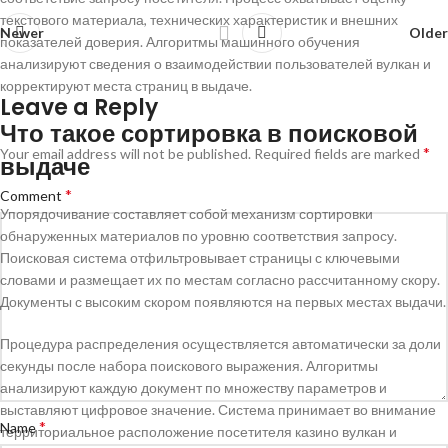
текстового материала, технических характеристик и внешних
Newer
Older
показателей доверия. Алгоритмы машинного обучения
анализируют сведения о взаимодействии пользователей вулкан и
корректируют места страниц в выдаче.
Leave a Reply
Что такое сортировка в поисковой
*
Your email address will not be published.
Required fields are marked
выдаче
*
Comment
Упорядочивание составляет собой механизм сортировки
обнаруженных материалов по уровню соответствия запросу.
Поисковая система отфильтровывает страницы с ключевыми
словами и размещает их по местам согласно рассчитанному скору.
Документы с высоким скором появляются на первых местах выдачи.
Процедура распределения осуществляется автоматически за доли
секунды после набора поискового выражения. Алгоритмы
анализируют каждую документ по множеству параметров и
выставляют цифровое значение. Система принимает во внимание
*
Name
территориальное расположение посетителя казино вулкан и