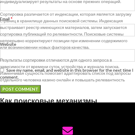
индивидуализирует результаты на основе прежних операций.
Сортировка различается от индексации, которая является загрузку
*
Email
страниц в хранилище данных поисковой системы. Индексация
выстраивает реестр имеющихся материалов, затем запускается
сортировка публикаций по релевантности. Поисковые системы
непрерывно корректируют позиции при изменении содержимого
Website
или возникновении новых факторов качества.
Результаты сортировки отличаются для одного запроса в
зависимости от времени суток, устройства и журнала поиска.
Save my name, email, and website in this browser for the next time I
Изменчивая сущность помогает адаптировать список под запросы
comment.
отдельного человека казино онлайн и повышать релевантность
данных.
Как поисковые механизмы
выявляют релевантность
Определение релевантности запускается с оценки текстового
контента страницы. Механизмы определяют значимые выражения в