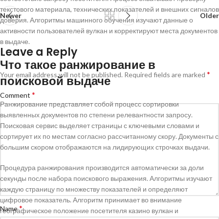
текстового материала, технических показателей и внешних сигналов
Newer
Older
доверия. Алгоритмы машинного обучения изучают данные о
активности пользователей вулкан и корректируют места документов
в выдаче.
Leave a Reply
Что такое ранжирование в
*
Your email address will not be published.
Required fields are marked
поисковой выдаче
*
Comment
Ранжирование представляет собой процесс сортировки
выявленных документов по степени релевантности запросу.
Поисковая сервис выделяет страницы с ключевыми словами и
сортирует их по местам согласно рассчитанному скору. Документы с
большим скором отображаются на лидирующих строчках выдачи.
Процедура ранжирования производится автоматически за доли
секунды после набора поискового выражения. Алгоритмы изучают
каждую страницу по множеству показателей и определяют
цифровое показатель. Алгоритм принимает во внимание
*
Name
географическое положение посетителя казино вулкан и