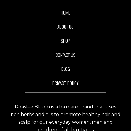
наблюдателя.
HOME
Криптографический ключ задает способ конвертации начальной
сведений. Метод использует ключ к каждому сегменту данных
ABOUT US
постепенно. Актуальные механизмы обрабатывают сегменты
объемом 128 или 256 бит. После трансформации всех фрагментов
SHOP
формируется зашифрованное послание.
CONTACT US
Вычислительные манипуляции содержат замещение,
переупорядочивание и смешивание битов. Подстановка заменяет
BLOG
один набор битов иным согласно таблице. Переупорядочивание
меняет расположение следования битов. Неоднократное
выполнение этих операций генерирует замысловатую архитектуру
PRIVACY POLICY
защищенного сообщения казино 7к.
Расшифрование выполняет противоположные изменения в
Roaslee Bloom is a haircare brand that uses
инверсном последовательности. Адресат накладывает этот
идентичный ключ к зашифрованному тексту. Без нужного ключа
rich herbs and oils to promote healthy hair and
восстановление информации оказывается практически
scalp for our everyday women, men and
нереализуемым.
children of all hair types