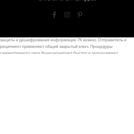
Отличие между симметричным и
асимметричным кодированием
Симметричное шифрование задействует единственный ключ для
защиты и дешифрования информации 7К казино. Отправитель и
реципиент применяют общий закрытый ключ. Процедуры
симметричного типа функционируют быстро и запрашивают
минимальных ресурсов. AES, DES и Blowfish принадлежат к
распространенным симметричным алгоритмам. Основная
трудность состоит в защищенной отправке ключа между сторонами.
Асимметричное криптование применяет набор вычислительно
сопряженных ключей. Общедоступный ключ используется для
кодирования посланий. Секретный ключ нужен для раскодирования
сведений. Держатель беспрепятственно делится открытый ключ.
Закрытый ключ содержится в секрете. RSA и ECC представляют
востребованные асимметричные алгоритмы.
Симметричные способы вычисляют большие массивы сведений за