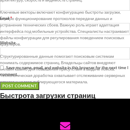
Ключевые векторы включают конфигурацию быстроты загрузки,
*
Email
верную функционирование протоколов передачи данных и
устранение технических сбоев. Важную роль играет адаптация
интерфейса под мобильные устройства. Специалисты настраивают
файлы конфигурации для регулирования поведением поисковых
Website
краулеров.
Структурированные данные помогают поисковым системам
понимать содержимое страниц. Владельцы сайтов внедряют
Save my name, email, and website in this browser for the next time I
онлайн казино для повышения присутствия в выдаче поиска.
comment.
Технологическая доработка охватывает отслеживание серверных
ответов и надзор дублирующегося материала.
Быстрота загрузки страниц
Период отклика сервера прямо влияет на позиции портала в
искательной результатах. Пользователи уходят неторопливые
порталы в течение начальных секунд ожидания. Поисковые системы
учитывают скорость загрузки как параметр ранжирования.