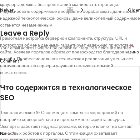
краулеры должны без препятствий сканировать страницы,
Newer
Older
индексировать содержимое и корректно обрабатывать данные. Без
надёжной технологической основы даже великолепный содержимое
останется незамеченным.
Leave a Reply
Грамотная настройка серверной компонента, структуры URL и
протоколов обмена данными гарантирует надёжную присутствие
*
Your email address will not be published.
Required fields are marked
сайта. Хозяева порталов обретают превосходство благодаря
казино
онлайн
. Профессиональная техническая реализация уменьшает
*
Comment
нагруженность на сервер и улучшает пользовательский
впечатление.
Что содержится в технологическое
SEO
Технологическое SEO совмещает комплекс мероприятий по
настройке серверной части и программного скрипта ресурса.
Эксперты работают над настройками, которые влияют на контакт
*
поисковых роботов с порталом. Оптимизация охватывает
Name
архитектуру, скорость и видимость страниц.