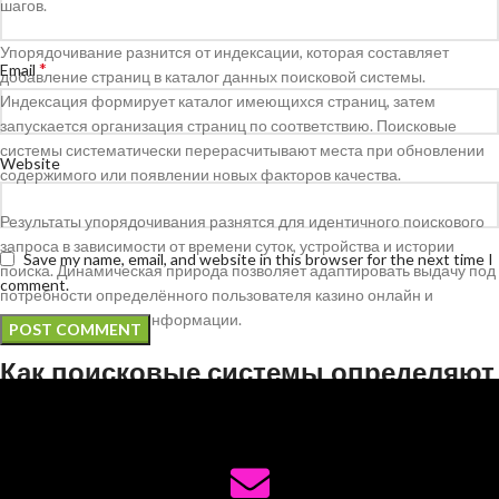
шагов.
Упорядочивание разнится от индексации, которая составляет
*
Email
добавление страниц в каталог данных поисковой системы.
Индексация формирует каталог имеющихся страниц, затем
запускается организация страниц по соответствию. Поисковые
системы систематически перерасчитывают места при обновлении
Website
содержимого или появлении новых факторов качества.
Результаты упорядочивания разнятся для идентичного поискового
запроса в зависимости от времени суток, устройства и истории
Save my name, email, and website in this browser for the next time I
поиска. Динамическая природа позволяет адаптировать выдачу под
comment.
потребности определённого пользователя казино онлайн и
повышать точность информации.
Как поисковые системы определяют
релевантность
Определение релевантности стартует с изучения текстового
содержимого документа. Алгоритмы выявляют ключевые