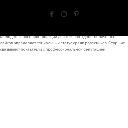
показатели воспринимаются как незначительность в цифровом
пространстве. Алгоритмы сервисов создают неравные условия
распространения материала, что 1xbet увеличивает чувство
несправедливости.
Молодёжь проверяют реакции десятки раз в день. Количество
лайков определяет социальный статус среди ровесников. Старшие
связывают показатели с профессиональной репутацией.
Зависимость от цифровой валидации трансформирует мотивацию
создания содержимого с самовыражения на погоню за одобрением.
Разница влияния общественных
платформ на подростков и
взрослых
Возрастные особенности определяют степень воздействия
цифровых платформ на самовосприятие. Подростки находятся в
критическом периоде формирования самоидентификации. Мозг
юных парней активно развивается, что делает их восприимчивыми к