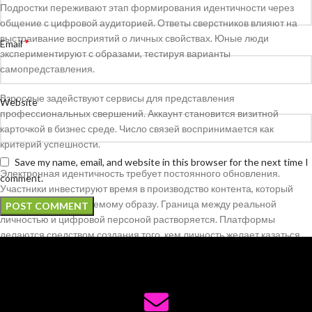
Подростки переживают этап формирования идентичности через
общение с цифровой аудиторией. Ответы сверстников влияют на
выстраивание восприятий о личных свойствах. Юные люди
*
Email
экспериментируют с образами, тестируя варианты
самопредставления.
Взрослые задействуют сервисы для представления
Website
профессиональных свершений. Аккаунт становится визитной
карточкой в бизнес среде. Число связей воспринимается как
критерий успешности.
Save my name, email, and website in this browser for the next time I
Электронная идентичность требует постоянного обновления.
comment.
Участники инвестируют время в производство контента, который
1xbet отвечает желаемому образу. Граница между реальной
личностью и цифровой персоной растворяется. Платформы
делаются средством создания того, кем личность желает казаться.
Сопоставление с другими как
основной источник