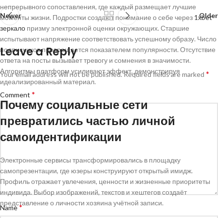
непрерывного сопоставления, где каждый размещает лучшие
Newer
Older
моменты жизни. Подростки создают понимание о себе через
1xbet
зеркало
призму электронной оценки окружающих. Старшие
испытывают напряжение соответствовать успешному образу. Число
Leave a Reply
подписчиков превращается показателем популярности. Отсутствие
ответа на посты вызывает тревогу и сомнения в значимости.
Алгоритмы платформ усиливают эффект, демонстрируя
*
Your email address will not be published.
Required fields are marked
идеализированный материал.
*
Comment
Почему социальные сети
превратились частью личной
самоидентификации
Электронные сервисы трансформировались в площадку
самопрезентации, где юзеры конструируют открытый имидж.
Профиль отражает увлечения, ценности и жизненные приоритеты
индивида. Выбор изображений, текстов и хештегов создаёт
представление о личности хозяина учётной записи.
*
Name