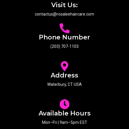
психологического давления
Visit Us:
contactus@rosaleehaircare.com
Социальные платформы формируют условия для постоянного
сопоставления собственной жизни с чужими свершениями. Лента
отображает отобранные эпизоды успеха других пользователей.
Путешествия, приобретения, карьерные победы создают
Phone Number
искажённое восприятие о реальности.
(203) 707-1103
Психологи называют феномен социальным сопоставлением
направленным вверх. Индивид оценивает себя относительно тех,
кто выглядит успешнее или привлекательнее. Наблюдение за
идеализированными образами понижает удовлетворённость
Address
успехами.
Waterbury, CT USA
Подростки особенно уязвимы перед давлением сопоставления.
Внешность, популярность и материальное благополучие становятся
критериями оценки. Несоответствие стандартам провоцирует
ощущение неполноценности.
Available Hours
Взрослые сопоставляют карьерные пути и образ жизни.
Mon–Fri | 9am–5pm EST
Профессиональные свершения коллег в социальных сетях 1хбет