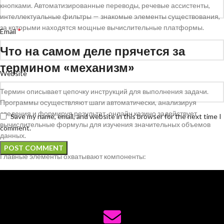
кнопками. Автоматизированные переводы, речевые ассистенты,
интеллектуальные фильтры — знакомые элементы существования,
за которыми находятся мощные вычислительные платформы.
*
Email
Что на самом деле прячется за
термином «механизм»
Website
Термин описывает цепочку инструкций для выполнения задачи.
Программы осуществляют шаги автоматически, анализируя
сведения и формируя результат. онлайн казино задействует
Save my name, email, and website in this browser for the next time I
вычислительные формулы для изучения значительных объемов
comment.
данных.
Главные элементы охватывают компоненты:
Входные параметры — информация для обработки
Принципы преобразования — вычислительные операции и условия
Выходные информация — готовый итог работы
Обратная связь — механизм настройки на базе результатов
Каждый этап осуществляется по установленной структуре,