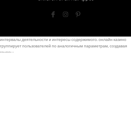
Как системы выявляют паттерны в
реакциях пользователей
Механизмы исследуют регулярные модели в поступках публики,
определяя соотношения между событиями. Алгоритмы соотносят
интервалы деятельности и интересы содержимого. онлайн казино
группирует пользователей по аналогичным параметрам, создавая
группы.
Статистические методы выявляют корреляции между выбором
содержимого и характеристиками. Программы отслеживают
компоненты оболочки, привлекающие фокус. Периодичность
контакта показывает на приоритетные предпочтения.
Групповой подход объединяет данные со схожими
характеристиками. Регрессионные модели прогнозируют
вероятность запланированного шага на базе предшествующего
опыта.
Роль автоматического тренировки в