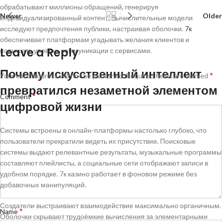
обрабатывают миллионы обращений, генерируя
Newer
Older
индивидуализированный контент. Вычислительные модели
исследуют предпочтения публики, настраивая оболочки.
7к
обеспечивает платформам угадывать желания клиентов и
Leave a Reply
повышать уровень коммуникации с сервисами.
Почему искусственный интеллект
*
Your email address will not be published.
Required fields are marked
превратился незаметной элементом
*
Comment
цифровой жизни
Системы встроены в онлайн-платформы настолько глубоко, что
пользователи прекратили видеть их присутствие. Поисковые
системы выдают релевантные результаты, музыкальные программы
составляют плейлисты, а социальные сети отображают записи в
удобном порядке. 7к казино работает в фоновом режиме без
добавочных манипуляций.
Создатели выстраивают взаимодействие максимально органичным.
*
Name
Оболочки скрывают трудоёмкие вычисления за элементарными