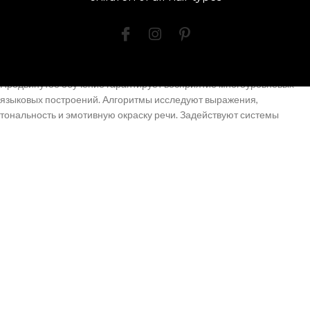
Нейронные сети тренируются на тысячах экземплярах речи для
точного определения выражений. Машинное обучение
обеспечивает платформам настраиваться к акцентам и
особенностям произношения.
Продвинутое обучение гарантирует восприятие многоуровневых
языковых построений. Алгоритмы исследуют выражения,
тональность и эмотивную окраску речи. Задействуют системы
обработки естественного речи для интерпретации обращений.
Искусственный интеллект формирует персонализированный опыт
для отдельного юзера. Системы запоминают выборы и историю
обращений. Игровые автоматы предлагают уместные подсказки на
фундаменте исследования пользовательских шаблонов.
Системы создающего интеллекта синтезируют натурально
звучащие реакции. Системы трансформации письма в звук
воспроизводят интонации живого произношения. Вулкан казино
постоянно развиваются благодаря возвратной информации от
юзеров.