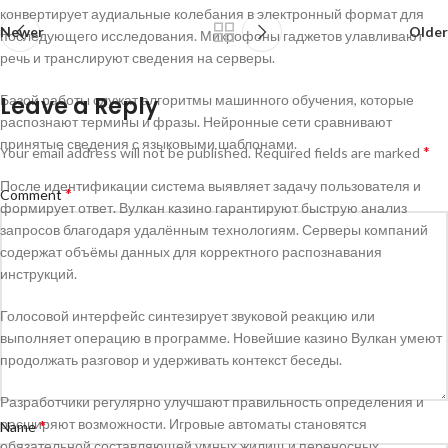
конвертирует аудиальные колебания в электронный формат для
Newer
Older
последующего исследования. Микрофоны гаджетов улавливают
речь и транслируют сведения на серверы.
Базой работы служат алгоритмы машинного обучения, которые
Leave a Reply
распознают термины и фразы. Нейронные сети сравнивают
принятые сведения с языковыми шаблонами.
*
Your email address will not be published.
Required fields are marked
После идентификации система выявляет задачу пользователя и
*
Comment
формирует ответ. Вулкан казино гарантируют быструю анализ
запросов благодаря удалённым технологиям. Серверы компаний
содержат объёмы данных для корректного распознавания
инструкций.
Голосовой интерфейс синтезирует звуковой реакцию или
выполняет операцию в программе. Новейшие казино Вулкан умеют
продолжать разговор и удерживать контекст беседы.
Разработчики регулярно улучшают правильность определения и
расширяют возможности. Игровые автоматы становятся
*
Name
обязательной составляющей умных жилищ и переносных