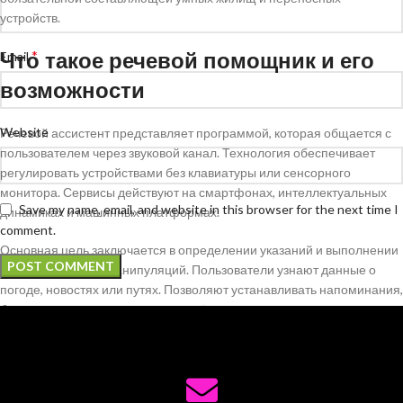
устройств.
Что такое речевой помощник и его
*
Email
возможности
Website
Речевой ассистент представляет программой, которая общается с
пользователем через звуковой канал. Технология обеспечивает
регулировать устройствами без клавиатуры или сенсорного
монитора. Сервисы действуют на смартфонах, интеллектуальных
Save my name, email, and website in this browser for the next time I
динамиках и машинных платформах.
comment.
Основная цель заключается в определении указаний и выполнении
соответствующих манипуляций. Пользователи узнают данные о
погоде, новостях или путях. Позволяют устанавливать напоминания,
будильники и управлять календарём.
Комплексы связываются с мелодическими службами для запуска
песен по запросу. Голосовое управление позволяет делать вызовы
и отправлять сообщения. Могут транслировать предложения на