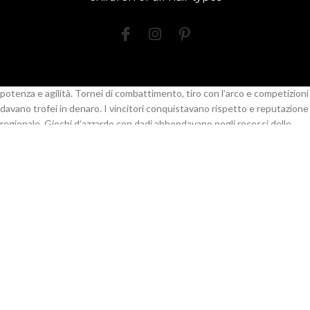
lasciavano gli pubblico stupefatti fiato. Addestratori esibivano creature
stranieri come orsi danzanti. I mangiafuoco inghiottivano fiamme mentre
i funamboli procedevano su corde stirate. Queste performance
necessitavano anni di addestramento e ardimento notevole.
Le competizioni atletiche attiravano partecipanti vogliosi di dimostrare
potenza e agilità. Tornei di combattimento, tiro con l’arco e competizioni
davano trofei in denaro. I vincitori conquistavano rispetto e reputazione
regionale. Giochi d’azzardo con dadi abbondavano negli recessi delle
fiere. Queste occupazioni ludiche mutavano le fiere in celebrazioni
completi dove ogni ospite scopriva svago adatto ai propri inclinazioni.
Artigiani, mercanti e performers
girovaghi
Gli maestranze esperti viaggiavano di mercato in mercato per vendere
prodotti unici e mostrare tecniche pregiate. Questi specialisti casino
non Aams recavano competenze preziose che difettavano nelle
comunità regionali. Ferrai forgiavano arnesi decorativi, ceramisti
plasmavano terrecotte dipinte, tessitori esibivano panni nobili. La