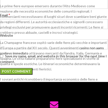
Le prime fiere europee emersero durante l’Alto Medioevo come
reazione alle necessità economiche delle comunità regionali. I
*
Email
commercianti necessitavano di luoghi sicuri dove scambiare beni giunte
da regioni differenti. Le autorità ecclesiastiche e signorili concessero
privilegi esclusivi per promuovere questi incontri ricorrenti. Le fiere si
crebbero presso abbazie, castelli e incroci strategici.
Website
La Champagne francese ospitò varie delle fiere più vecchie e importanti
d’Europa a partire dal XII secolo. Questi avvenimenti
casino non aams
prelievo immediato
attiravano mercanti da Fiandra, Italia, Germania e
Save my name, email, and website in this browser for the next time I
Spagna. Le città italiane prepararono fiere specializzate in stoffe di
comment.
qualità e spezie esotiche. Le itinerari economiche determinavano la
localizzazione degli eventi fieristici.
I sovrani antichi riconobbero il importanza economico delle fiere e
assicurarono protezione ai visitatori. Le decreti regie stabilivano termini
immutabili, agevolazioni tributarie e corti particolari. Le mercati
assunsero carattere internazionale, mutandosi centri di scambio
monetario. Questi avvenimenti cambiarono villaggi campestri in nuclei
cittadini prosperi, stimolando la espansione demografica delle centri