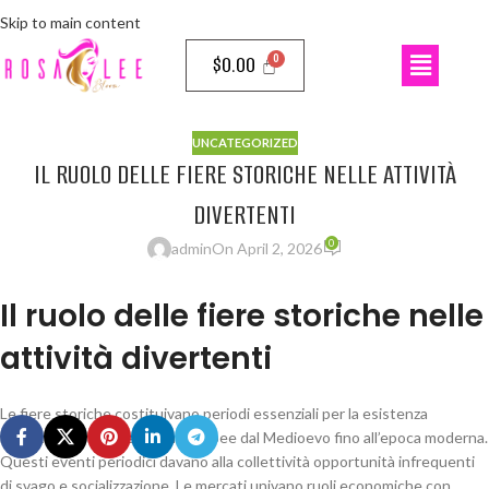
Skip to main content
$
0.00
UNCATEGORIZED
IL RUOLO DELLE FIERE STORICHE NELLE ATTIVITÀ
DIVERTENTI
0
admin
On April 2, 2026
Il ruolo delle fiere storiche nelle
attività divertenti
Le fiere storiche costituivano periodi essenziali per la esistenza
ricreativa delle collettività europee dal Medioevo fino all’epoca moderna.
Questi eventi periodici davano alla collettività opportunità infrequenti
di svago e socializzazione. Le mercati univano ruoli economiche con