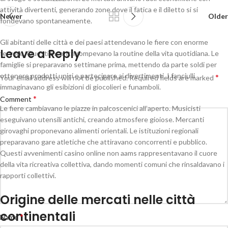
attività divertenti, generando zone dove il fatica e il diletto si si
Newer
Older
fondevano spontaneamente.
Gli abitanti delle città e dei paesi attendevano le fiere con enorme
Leave a Reply
fervore. Questi incontri rompevano la routine della vita quotidiana. Le
famiglie si preparavano settimane prima, mettendo da parte soldi per
ottenere prodotti unici e partecipare ai divertimenti. I fanciulli
*
Your email address will not be published.
Required fields are marked
immaginavano gli esibizioni di giocolieri e funamboli.
*
Comment
Le fiere cambiavano le piazze in palcoscenici all’aperto. Musicisti
eseguivano utensili antichi, creando atmosfere gioiose. Mercanti
girovaghi proponevano alimenti orientali. Le istituzioni regionali
preparavano gare atletiche che attiravano concorrenti e pubblico.
Questi avvenimenti casino online non aams rappresentavano il cuore
della vita ricreativa collettiva, dando momenti comuni che rinsaldavano i
rapporti collettivi.
Origine delle mercati nelle città
continentali
*
Name