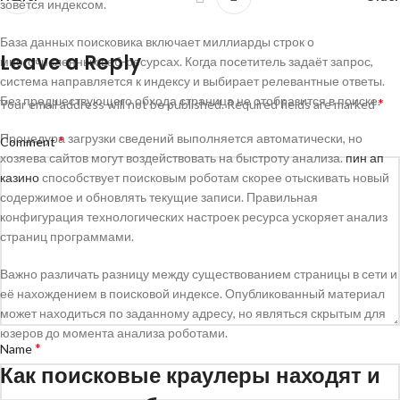
зовётся индексом.
База данных поисковика включает миллиарды строк о
Leave a Reply
многочисленных веб-ресурсах. Когда посетитель задаёт запрос,
система направляется к индексу и выбирает релевантные ответы.
Без предшествующего обхода страница не отобразится в поиске.
*
Your email address will not be published.
Required fields are marked
Процедура загрузки сведений выполняется автоматически, но
*
Comment
хозяева сайтов могут воздействовать на быстроту анализа.
пин ап
казино
способствует поисковым роботам скорее отыскивать новый
содержимое и обновлять текущие записи. Правильная
конфигурация технологических настроек ресурса ускоряет анализ
страниц программами.
Важно различать разницу между существованием страницы в сети и
её нахождением в поисковой индексе. Опубликованный материал
может находиться по заданному адресу, но являться скрытым для
юзеров до момента анализа роботами.
*
Name
Как поисковые краулеры находят и