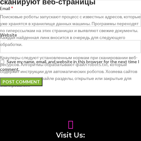
сканируют веб‑страницы
*
Email
Поисковые роботы запускают процесс с известных адресов, которые
уже хранятся в хранилище данных машины. Программы переходят
по гиперссылкам на этих страницах и выявляют свежие документы.
Website
Каждая найденная линк вносится в очередь для следующего
обработки.
Краулеры следуют установленным нормам при сканировании веб-
Save my name, email, and website in this browser for the next time I
ресурсов. Алгоритмы обрабатывают файл robots.txt, который
comment.
содержит инструкции для автоматических роботов. Хозяева сайтов
определяют в этом файле разделы, открытые или закрытые для
сканирования.
Темп сканирования определяется от репутации сайта и технических
параметров сервера. Востребованные сайты индексируются
регулярнее, чем неизвестные проекты. pin up воздействует на
частоту заходов роботами и уровень обхода организации ресурса.
Алгоритмы анализируют внутреннюю архитектуру через меню блоки
Visit Us:
и схему сайта. Файл sitemap.xml включает перечень всех ключевых