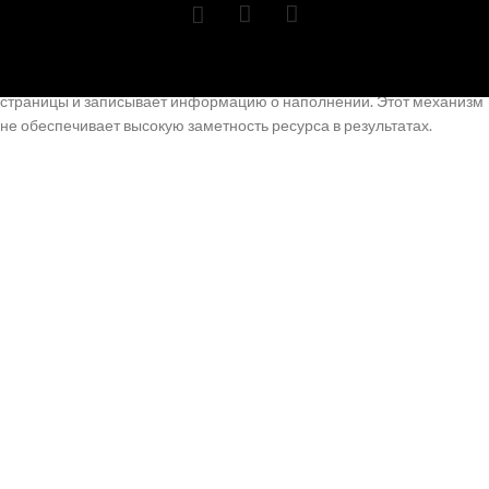
выдачи.
Загрузка в хранилище выполняется самостоятельно после
обработки страницы роботом. Алгоритм фиксирует наличие
страницы и записывает информацию о наполнении. Этот механизм
не обеспечивает высокую заметность ресурса в результатах.
Ранжирование запускается после добавления страницы в
хранилище. Алгоритмы анализируют качество материала,
авторитетность ресурса и релевантность поисковым поискам. пин
ап казино применяет сотни параметров для установления
соответствия документа конкретному запросу.
Страница может находиться в базе данных, но иметь слабые
позиции в результатах. Причиной становится низкое качество
материала или значительная конкуренция по направлению.
Присутствие в индексе не гарантирует самопроизвольное
приобретение визитов.
Администраторы сайтов должны работать над обоими сторонами
оптимизации. Технологическая оптимизация обеспечивает