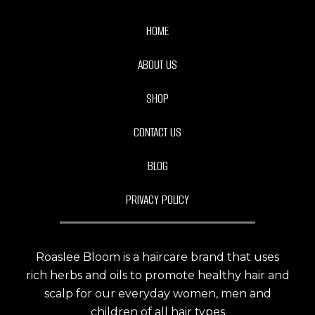
Размер обозначает число информации, которое может оцениваться
HOME
терабайтами, ПБ и намного крупными объемами 7к сохранения.
Темп отражает частоту генерации сведений. Отдельные платформы
ABOUT US
получают а также разбирают данные в режиме реального момента.
SHOP
Разнообразие соединено с крупным количеством различных видов:
тексты, изображения, ролики, аудио, структурированные файлы а
CONTACT US
также служебные логи.
BLOG
Также рассматриваются точность и ценность данных. Сведения
должна оставаться корректной и значимой для оценки.
PRIVACY POLICY
Каким образом хранят масштабные
массивы
Roaslee Bloom is a haircare brand that uses
Обычные хранилища данных не всегда подходят для сохранения
rich herbs and oils to promote healthy hair and
Big Data. По причине значительного объема данных применяются
scalp for our everyday women, men and
кластерные платформы размещения.
children of all hair types