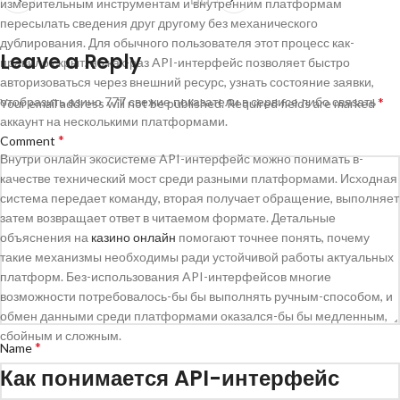
измерительным инструментам и внутренним платформам
пересылать сведения друг другому без механического
дублирования. Для обычного пользователя этот процесс как-
Leave a Reply
правило скрыт, но как-раз API-интерфейс позволяет быстро
авторизоваться через внешний ресурс, узнать состояние заявки,
отобразить азино 777 свежие показатели в сервисе либо связать
*
Your email address will not be published.
Required fields are marked
аккаунт на несколькими платформами.
*
Comment
Внутри онлайн экосистеме API-интерфейс можно понимать в-
качестве технический мост среди разными платформами. Исходная
система передает команду, вторая получает обращение, выполняет
затем возвращает ответ в читаемом формате. Детальные
объяснения на
казино онлайн
помогают точнее понять, почему
такие механизмы необходимы ради устойчивой работы актуальных
платформ. Без-использования API-интерфейсов многие
возможности потребовалось-бы бы выполнять ручным-способом, и
обмен данными среди платформами оказался-бы бы медленным,
сбойным и сложным.
*
Name
Как понимается API-интерфейс