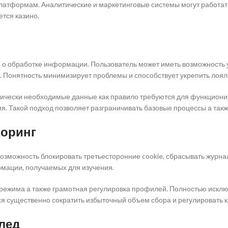
тформам. Аналитические и маркетинговые системы могут работать 
ется казино.
 обработке информации. Пользователь может иметь возможность уз
 Понятность минимизирует проблемы и способствует укрепить лояль
хнически необходимые данные как правило требуются для функцион
я. Такой подход позволяет разграничивать базовые процессы а так
торинг
 возможность блокировать третьесторонние cookie, сбрасывать журн
мации, получаемых для изучения.
ежима а также грамотная регулировка профилей. Полностью исключ
тся существенно сократить избыточный объем сбора и регулироват
лед