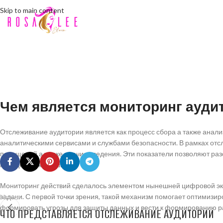
Skip to main content
Чем является мониторинг ауди
Отслеживание аудитории является как процесс сбора а также анали
аналитическими сервисами и службами безопасности. В рамках отс
посещений а также прочие сведения. Эти показатели позволяют ра
поведенческие ошибки.
Мониторинг действий сделалось элементом нынешней цифровой эко
задачи. С первой точки зрения, такой механизм помогает оптимизир
Newer
формировать угрозы для защиты данных и вести к формированию р
ЧТО ПРЕДСТАВЛЯЕТСЯ ОТСЛЕЖИВАНИЕ АУДИТОРИИ