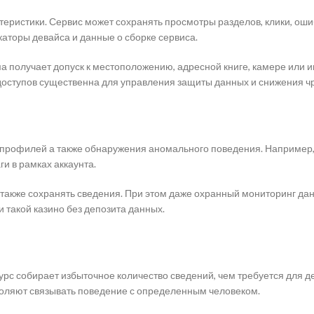
еристики. Сервис может сохранять просмотры разделов, клики, оши
аторы девайса и данные о сборке сервиса.
ма получает допуск к местоположению, адресной книге, камере ил
доступов существенна для управления защиты данных и снижения ч
профилей а также обнаружения аномального поведения. Например, 
и в рамках аккаунта.
а также сохранять сведения. При этом даже охранный мониторинг д
 такой казино без депозита данных.
с собирает избыточное количество сведений, чем требуется для де
воляют связывать поведение с определенным человеком.