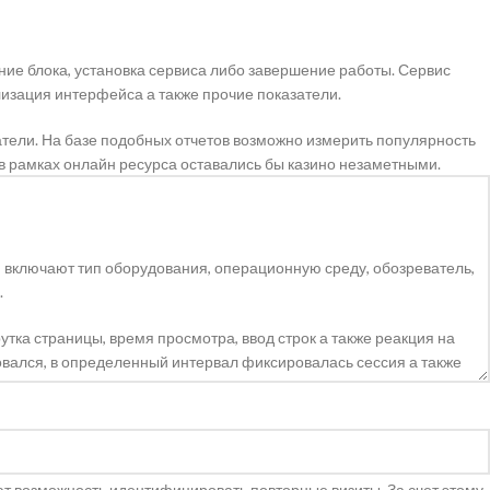
ение блока, установка сервиса либо завершение работы. Сервис
лизация интерфейса а также прочие показатели.
атели. На базе подобных отчетов возможно измерить популярность
 в рамках онлайн ресурса оставались бы казино незаметными.
и включают тип оборудования, операционную среду, обозреватель,
.
ка страницы, время просмотра, ввод строк а также реакция на
вался, в определенный интервал фиксировалась сессия а также
ют возможность идентифицировать повторные визиты. За счет этому