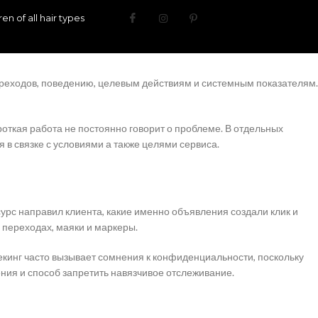
n of all hair types
переходов, поведению, целевым действиям и системным показателям.
откая работа не постоянно говорит о проблеме. В отдельных
 в связке с условиями а также целями сервиса.
урс направил клиента, какие именно объявления создали клик и
 переходах, маяки и маркеры.
екинг часто вызывает сомнения к конфиденциальности, поскольку
ния и способ запретить навязчивое отслеживание.