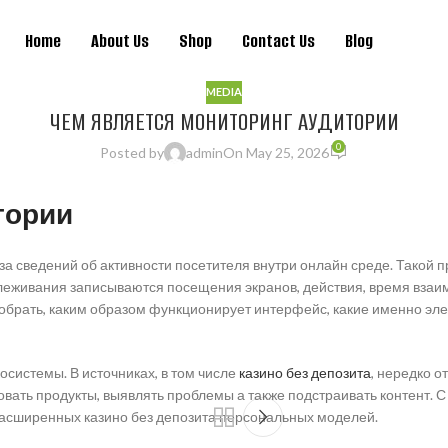
Home
About Us
Shop
Contact Us
Blog
MEDIA
ЧЕМ ЯВЛЯЕТСЯ МОНИТОРИНГ АУДИТОРИИ
0
Posted by
admin
On May 25, 2026
тории
за сведений об активности посетителя внутри онлайн среде. Такой
леживания записываются посещения экранов, действия, время взаи
зобрать, каким образом функционирует интерфейс, какие именно э
системы. В источниках, в том числе
казино без депозита
, нередко о
овать продукты, выявлять проблемы а также подстраивать контент. 
асширенных казино без депозита персональных моделей.