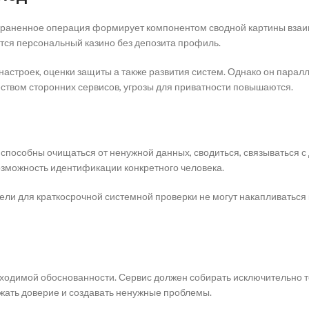
храненное операция формирует компонентом сводной картины вза
ется персональный казино без депозита профиль.
астроек, оценки защиты а также развития систем. Однако он паралл
ством сторонних сервисов, угрозы для приватности повышаются.
способны очищаться от ненужной данных, сводиться, связываться с 
озможность идентификации конкретного человека.
ли для краткосрочной системной проверки не могут накапливаться 
ходимой обоснованности. Сервис должен собирать исключительно т
жать доверие и создавать ненужные проблемы.