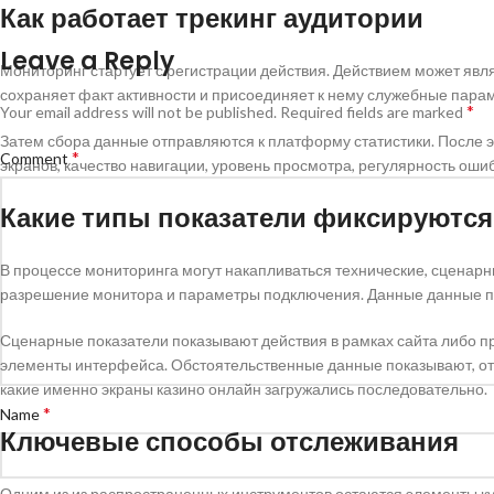
Как работает трекинг аудитории
Leave a Reply
Мониторинг стартует с регистрации действия. Действием может явля
сохраняет факт активности и присоединяет к нему служебные парам
*
Your email address will not be published.
Required fields are marked
Затем сбора данные отправляются к платформу статистики. После 
*
Comment
экранов, качество навигации, уровень просмотра, регулярность ош
Какие типы показатели фиксируются
В процессе мониторинга могут накапливаться технические, сценарн
разрешение монитора и параметры подключения. Данные данные п
Сценарные показатели показывают действия в рамках сайта либо пр
элементы интерфейса. Обстоятельственные данные показывают, отк
какие именно экраны казино онлайн загружались последовательно.
*
Name
Ключевые способы отслеживания
Одним из из распространенных инструментов остаются элементы ку