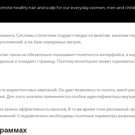
promote healthy hair and scalp for our everyday women, men and childre
трекинга. Системы статистики создают сводки по визитам, каналам 
положений, а на базе измеримых метрик.
тво тапов не обязательно показывает понятность интерфейса, а кор
данные и покидает страницу. Поэтому мониторинг может оцениваться
ти маркетинговых кампаний. Он дает возможность понять, какой рес
ия. Для этого анализа применяются особые идентификаторы внутри
ь казино эффективность каналов. В то же время этом рекламный тр
риложений. Следовательно необходимы понятные параметры разреше
граммах