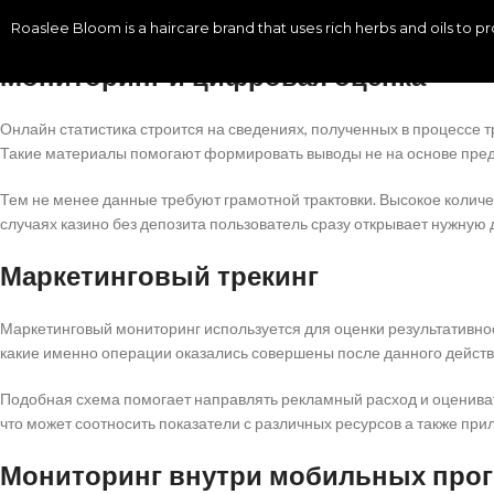
данных.
Roaslee Bloom is a haircare brand that uses rich herbs and oils to 
Мониторинг и цифровая оценка
Онлайн статистика строится на сведениях, полученных в процессе 
Такие материалы помогают формировать выводы не на основе пред
Тем не менее данные требуют грамотной трактовки. Высокое количес
случаях казино без депозита пользователь сразу открывает нужную 
Маркетинговый трекинг
Маркетинговый мониторинг используется для оценки результативнос
какие именно операции оказались совершены после данного действ
Подобная схема помогает направлять рекламный расход и оцениват
что может соотносить показатели с различных ресурсов а также п
Мониторинг внутри мобильных про