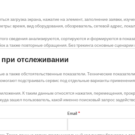
ться загрузка экрана, нажатие на элемент, заполнение заявки, изуч
етры: время, вид оборудования, обозреватель, сетевой адрес, лока
этого сведения анализируются, сортируются и формируются в показ
ибок а также повторные обращения. Без трекинга основные сценарии
 при отслеживании
ые а также обстоятельственные показатели. Технические показател
омогают подстраивать сервис под отдельные варианты применения
иложения. К таким данным относятся нажатия, перемещения, прокрут
уда зашел пользователь, какой именно поисковый запрос задейство
*
Email
ки. Такие данные записывают уникальный код внутри браузере и да