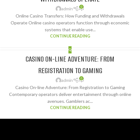
0
admin
Online Casino Transfers: How Funding and Withdrawals
Operate Online casino operators function through economic
systems that enable use...
CONTINUE READING
Q
CASINO ON-LINE ADVENTURE: FROM
REGISTRATION TO GAMING
0
admin
Casino On-line Adventure: From Registration to Gaming
Contemporary operators deliver entertainment through online
avenues. Gamblers ac...
CONTINUE READING