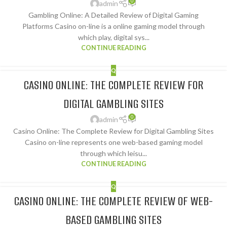
0
admin
Gambling Online: A Detailed Review of Digital Gaming
Platforms Casino on-line is a online gaming model through
which play, digital sys...
CONTINUE READING
Q
CASINO ONLINE: THE COMPLETE REVIEW FOR
DIGITAL GAMBLING SITES
0
admin
Casino Online: The Complete Review for Digital Gambling Sites
Casino on-line represents one web-based gaming model
through which leisu...
CONTINUE READING
Q
CASINO ONLINE: THE COMPLETE REVIEW OF WEB-
BASED GAMBLING SITES