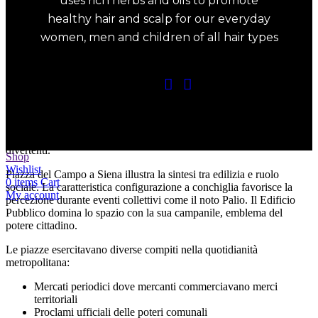
uses rich herbs and oils to promote
campanili e i sedi garantivano posizioni di veduta preferenziali
healthy hair and scalp for our everyday
durante le cerimonie collettive.
women, men and children of all hair types
Il compito delle piazze imponenti nella
quotidianità comunitaria
Le spazi maestose italiane incarnano aree polifunzionali che hanno
configurato la vita comunitaria cittadina per ere casinò non aams.
Questi siti aperti compongono il nucleo delle metropoli, dove si
combinano pratiche imprenditoriali, amministrative, sacre e
divertenti.
Shop
Wishlist
Piazza del Campo a Siena illustra la sintesi tra edilizia e ruolo
0
items
Cart
sociale. La caratteristica configurazione a conchiglia favorisce la
My account
percezione durante eventi collettivi come il noto Palio. Il Edificio
Pubblico domina lo spazio con la sua campanile, emblema del
potere cittadino.
Le piazze esercitavano diverse compiti nella quotidianità
metropolitana:
Mercati periodici dove mercanti commerciavano merci
territoriali
Proclami ufficiali delle poteri comunali