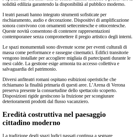
solidità edilizia garantendo la disponibilità al pubblico moderno.
I teatri passati hanno integrato strumenti sofisticate per
rischiaramento, audio e decorazione. Dispositivi di amplificazione
sonora convivono con ornamenti settecentesche e ottocentesche.
Queste novità consentono di contenere rappresentazioni
contemporanee senza compromettere il pregio artistico degli interni.
Le spazi monumentali sono divenute scene per eventi culturali di
massa come performance e rassegne cinematici. Edifici transitorie
vengono installate per accogliere migliaia di partecipanti durante le
mesi calde. La gestione esige armonia tra accesso collettiva e
salvaguardia del patrimonio.
Diversi anfiteatri romani ospitano esibizioni operistiche che
richiamano la finalità primaria di questi aree. L’Arena di Verona
preserva presente la consuetudine dello spettacolo scoperto.
Disposizioni rigide gestiscono la fruizione per scongiurare
deterioramenti prodotti dal flusso vacanziero.
Eredità costruttiva nel paesaggio
cittadino moderno
La tradizione degli spazi ludici passati continua a segnare