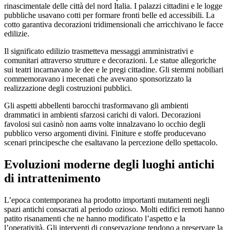
rinascimentale delle città del nord Italia. I palazzi cittadini e le logge
pubbliche usavano cotti per formare fronti belle ed accessibili. La
cotto garantiva decorazioni tridimensionali che arricchivano le facce
edilizie.
Il significato edilizio trasmetteva messaggi amministrativi e
comunitari attraverso strutture e decorazioni. Le statue allegoriche
sui teatri incarnavano le dee e le pregi cittadine. Gli stemmi nobiliari
commemoravano i mecenati che avevano sponsorizzato la
realizzazione degli costruzioni pubblici.
Gli aspetti abbellenti barocchi trasformavano gli ambienti
drammatici in ambienti sfarzosi carichi di valori. Decorazioni
favolosi sui casinò non aams volte innalzavano lo occhio degli
pubblico verso argomenti divini. Finiture e stoffe producevano
scenari principesche che esaltavano la percezione dello spettacolo.
Evoluzioni moderne degli luoghi antichi
di intrattenimento
L’epoca contemporanea ha prodotto importanti mutamenti negli
spazi antichi consacrati al periodo ozioso. Molti edifici remoti hanno
patito risanamenti che ne hanno modificato l’aspetto e la
l’operatività. Gli interventi di conservazione tendono a preservare la