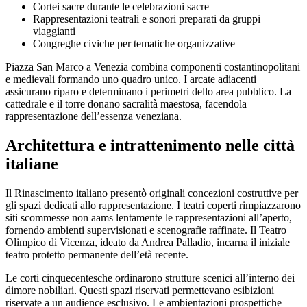
Cortei sacre durante le celebrazioni sacre
Rappresentazioni teatrali e sonori preparati da gruppi
viaggianti
Congreghe civiche per tematiche organizzative
Piazza San Marco a Venezia combina componenti costantinopolitani
e medievali formando uno quadro unico. I arcate adiacenti
assicurano riparo e determinano i perimetri dello area pubblico. La
cattedrale e il torre donano sacralità maestosa, facendola
rappresentazione dell’essenza veneziana.
Architettura e intrattenimento nelle città
italiane
Il Rinascimento italiano presentò originali concezioni costruttive per
gli spazi dedicati allo rappresentazione. I teatri coperti rimpiazzarono
siti scommesse non aams lentamente le rappresentazioni all’aperto,
fornendo ambienti supervisionati e scenografie raffinate. Il Teatro
Olimpico di Vicenza, ideato da Andrea Palladio, incarna il iniziale
teatro protetto permanente dell’età recente.
Le corti cinquecentesche ordinarono strutture scenici all’interno dei
dimore nobiliari. Questi spazi riservati permettevano esibizioni
riservate a un audience esclusivo. Le ambientazioni prospettiche