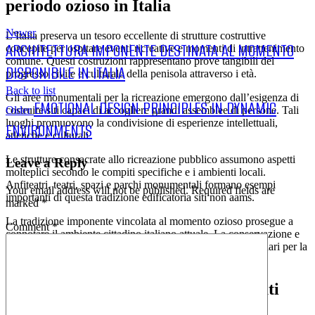
periodo ozioso in Italia
Newer
L’Italia preserva un tesoro eccellente di strutture costruttive
ARCHITETTURA IMPONENTE DESTINATA AL MOMENTO
concepite per ospitare eventi ricreative e momenti di intrattenimento
comune. Questi costruzioni rappresentano prove tangibili del
DISPONIBILE IN ITALIA
progresso civile e culturale della penisola attraverso i età.
Back to list
Gli aree monumentali per la ricreazione emergono dall’esigenza di
EMOTIONAL DESIGN PRINCIPLES IN DYNAMIC
costruire siti capaci di accogliere grandi assemblee di persone. Tali
Older
luoghi promuovono la condivisione di esperienze intellettuali,
ENVIRONMENTS
atletiche e culturali.
Le strutture consacrate allo ricreazione pubblico assumono aspetti
Leave a Reply
molteplici secondo le compiti specifiche e i ambienti locali.
Anfiteatri, teatri, spazi e parchi monumentali formano esempi
Your email address will not be published.
Required fields are
importanti di questa tradizione edificatoria siti non aams.
marked
*
La tradizione imponente vincolata al momento ozioso prosegue a
Comment
*
connotare il ambiente cittadino italiano attuale. La conservazione e
la valorizzazione di questi ambienti incarnano urgenze basilari per la
protezione dell’essenza intellettuale patria.
Origini degli luoghi popolari destinati
allo divertimento