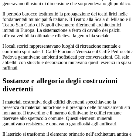
generavano illusioni di dimensione che sorprendevano gli pubblico.
Il periodo barocco testimoniò la propagazione dei teatri lirici nelle
fondamentali municipalità italiane. Il Teatro alla Scala di Milano e il
Teatro San Carlo di Napoli divennero riferimenti architettonici
imitati in Europa. La sistemazione a ferro di cavallo dei palchi
offriva vedibilità ottimale e rifletteva la gerarchia sociale.
I locali storici rappresentavano luoghi di ricreazione mentale e
confronto spirituale. Il Caffè Florian a Venezia e il Caffè Pedrocchi a
Padova garantivano ambienti sofisticati per conversazioni. Gli sale
abbelliti con stucchi e decorazioni mutavano questi esercizi in spazi
raffinati.
Sostanze e allegoria degli costruzioni
divertenti
I materiali costruttivi degli edifici divertenti specchiavano la
presenza di materiali autoctone e il prestigio delle finanziamenti siti
non aams. Il travertino e il marmo definivano le edifici romane
riservate allo spettacolo comune. Questi elementi minerali
garantivano resistenza e donavano grandiosità agli anfiteatri.
Il laterizio si trasformò il elemento primario nell’architettura antica e